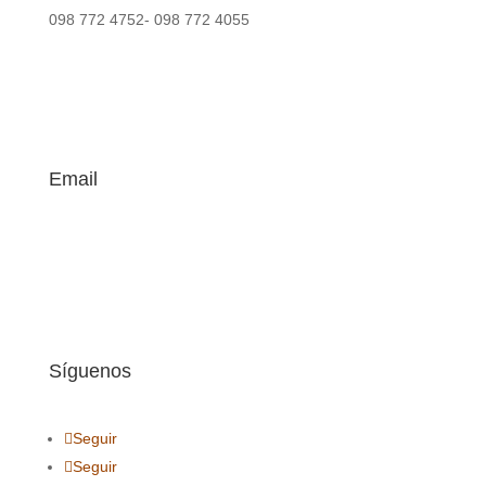
098 772 4752- 098 772 4055
Email
info@sisterlynuts.com
Síguenos
Seguir
Seguir