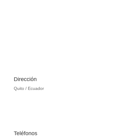
Dirección
Quito / Ecuador
Teléfonos