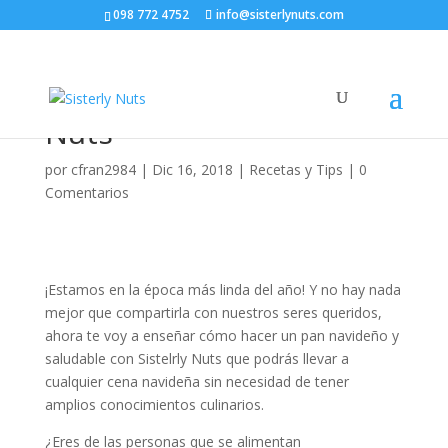
098 772 4752
info@sisterlynuts.com
Pan navideño, saludable
y delicioso con Sisterly
Nuts
por
cfran2984
|
Dic 16, 2018
|
Recetas y Tips
|
0
Comentarios
¡Estamos en la época más linda del año! Y no hay nada
mejor que compartirla con nuestros seres queridos,
ahora te voy a enseñar cómo hacer un pan navideño y
saludable con Sistelrly Nuts que podrás llevar a
cualquier cena navideña sin necesidad de tener
amplios conocimientos culinarios.
¿Eres de las personas que se alimentan